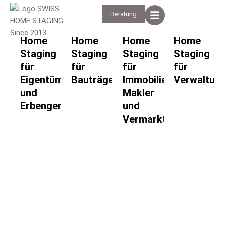
Beratung
Home
Home
Home
Home
Staging
Staging
Staging
Staging
für
für
für
für
Eigentümer
Bauträger
Immobilien
Verwaltun
und
Makler
Erbengemeinschaften
und
Vermarkter